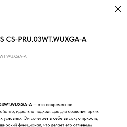
S CS-PRU.03WT.WUXGA-A
3WT.WUXGA-A
.03WT.WUXGA-A
— это современное
ойство, идеально подходящее для создания ярких
х условиях. Он сочетает в себе высокую яркость,
широкий функционал, что делает его отличным