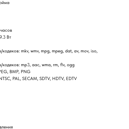
дюйма
 часов
9.3 Вт
одеков: mkv, wmv, mpg, mpeg, dat, av, mov, iso,
кодеков: mp3, aac, wma, rm, flv, ogg
JPEG, BMP, PNG
 NTSC, PAL, SECAM, SDTV, HDTV, EDTV
вления