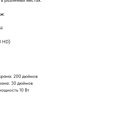
 в различных местах.
и:
ый
l HD)
крана: 200 дюймов
рана: 30 дюймов
мощность 10 Вт