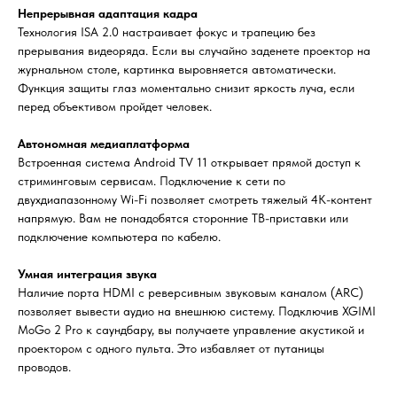
Непрерывная адаптация кадра
Технология ISA 2.0 настраивает фокус и трапецию без
прерывания видеоряда. Если вы случайно заденете проектор на
журнальном столе, картинка выровняется автоматически.
Функция защиты глаз моментально снизит яркость луча, если
перед объективом пройдет человек.
Автономная медиаплатформа
Встроенная система Android TV 11 открывает прямой доступ к
стриминговым сервисам. Подключение к сети по
двухдиапазонному Wi-Fi позволяет смотреть тяжелый 4K-контент
напрямую. Вам не понадобятся сторонние ТВ-приставки или
подключение компьютера по кабелю.
Умная интеграция звука
Наличие порта HDMI с реверсивным звуковым каналом (ARC)
позволяет вывести аудио на внешнюю систему. Подключив XGIMI
MoGo 2 Pro к саундбару, вы получаете управление акустикой и
проектором с одного пульта. Это избавляет от путаницы
проводов.