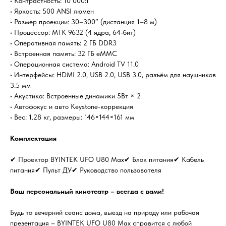
• Контрастность: 10 000:1
• Яркость: 500 ANSI люмен
• Размер проекции: 30–300” (дистанция 1–8 м)
• Процессор: MTK 9632 (4 ядра, 64-бит)
• Оперативная память: 2 ГБ DDR3
• Встроенная память: 32 ГБ eMMC
• Операционная система: Android TV 11.0
• Интерфейсы: HDMI 2.0, USB 2.0, USB 3.0, разъём для наушников
3.5 мм
• Акустика: Встроенные динамики 5Вт × 2
• Автофокус и авто Keystone-коррекция
• Вес: 1.28 кг, размеры: 146×144×161 мм
Комплектация
✔ Проектор BYINTEK UFO U80 Max✔ Блок питания✔ Кабель
питания✔ Пульт ДУ✔ Руководство пользователя
Ваш персональный кинотеатр – всегда с вами!
Будь то вечерний сеанс дома, выезд на природу или рабочая
презентация – BYINTEK UFO U80 Max справится с любой