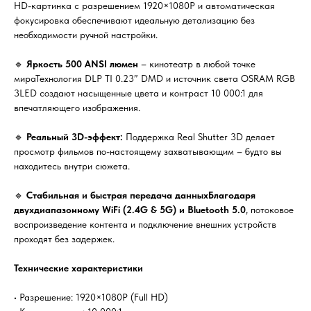
HD-картинка с разрешением 1920×1080P и автоматическая
фокусировка обеспечивают идеальную детализацию без
необходимости ручной настройки.
🔹
Яркость 500 ANSI люмен
– кинотеатр в любой точке
мираТехнология DLP TI 0.23” DMD и источник света OSRAM RGB
3LED создают насыщенные цвета и контраст 10 000:1 для
впечатляющего изображения.
🔹
Реальный 3D-эффект:
Поддержка Real Shutter 3D делает
просмотр фильмов по-настоящему захватывающим – будто вы
находитесь внутри сюжета.
🔹
Стабильная и быстрая передача данныхБлагодаря
двухдиапазонному WiFi (2.4G & 5G) и Bluetooth 5.0
, потоковое
воспроизведение контента и подключение внешних устройств
проходят без задержек.
Технические характеристики
• Разрешение: 1920×1080P (Full HD)