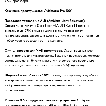
УКФ-проектора.
Ключевые преимущества Vividstorm Pro 100"
Передовая технология ALR (Ambient Light Rejection):
Специальное полотно DeepBlack ALR UST 0.6 эффективно
фильтрует до 97% окружающего света, что позволяет
минимизировать засветку и достичь отличной контрастности при
любом уровне освещенности в комнате.
Оптимизирован для УКФ-проекторов:
Экран предназначен
исключительно для ультракороткофокусных проекторов, которые
устанавливаются близко к экрану, что делает его идеальным
решением для домашних кинотеатров с УКФ-проектором.
Широкий угол обзора – 170°:
Благодаря широкому углу обзора
все зрители в комнате смогут наслаждаться ярким и чётким
изображением без потери яркости, независимо от их
расположения.
Усиление 0.6 и поддержка высоких разрешений:
Экран
поддерживает разрешения до 4K и 8K Ultra HD, а также