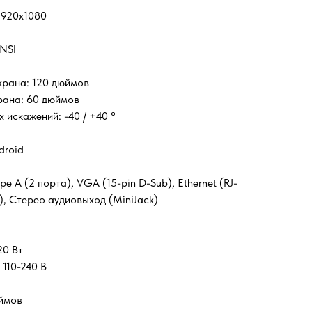
1920x1080
ANSI
крана: 120 дюймов
рана: 60 дюймов
 искажений: -40 / +40 °
droid
e A (2 порта), VGA (15-pin D-Sub), Ethernet (RJ-
), Стерео аудиовыход (MiniJack)
20 Вт
110-240 В
юймов