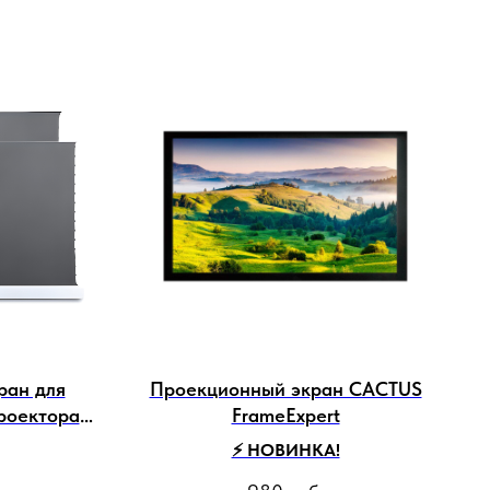
ран для
Проекционный экран CACTUS
роектора
FrameExpert
 100 169
⚡️ НОВИНКА!
an 3D 1.2