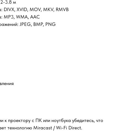
2-3.8 м
в: DIVX, XVID, MOV, MKV, RMVB
в: MP3, WMA, AAC
ражений: JPEG, BMP, PNG
вления
 к проектору с ПК или ноутбука убедитесь, что
т технологию Miracast / Wi-Fi Direct.