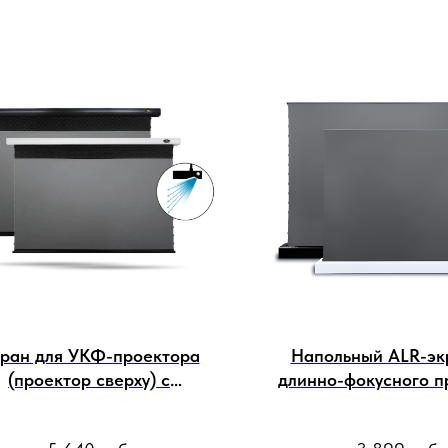
ран для УКФ-проектора
Напольный ALR-эк
(проектор сверху) с
длинно-фокусного п
орацией дропа Vividstorm
Vividstorm S ALR 3D
 PA 100 169 (221x125 см) -
(221x125 см) - Obsidi