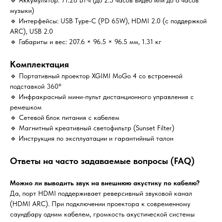
🔹 Аккумулятор: 71.28 Вт·ч (до 2.5 часов видео или до 6 часов
музыки)
🔹 Интерфейсы: USB Type-C (PD 65W), HDMI 2.0 (с поддержкой
ARC), USB 2.0
🔹 Габариты и вес: 207.6 × 96.5 × 96.5 мм, 1.31 кг
Комплектация
🔹 Портативный проектор XGIMI MoGo 4 со встроенной
подставкой 360°
🔹 Инфракрасный мини-пульт дистанционного управления с
ремешком
🔹 Сетевой блок питания с кабелем
🔹 Магнитный креативный светофильтр (Sunset Filter)
🔹 Инструкция по эксплуатации и гарантийный талон
Ответы на часто задаваемые вопросы (FAQ)
Можно ли выводить звук на внешнюю акустику по кабелю?
Да, порт HDMI поддерживает реверсивный звуковой канал
(HDMI ARC). При подключении проектора к современному
саундбару одним кабелем, громкость акустической системы