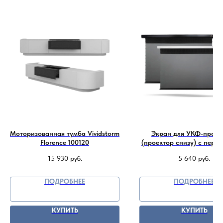
Моторизованная тумба Vividstorm
Экран для УКФ-проек
Florence 100120
(проектор снизу) с перф
дропа Vividstorm Pro P 
15 930
руб.
5 640
руб.
(221x125 см) - DeepBlack
0.6
ПОДРОБНЕЕ
ПОДРОБНЕЕ
КУПИТЬ
КУПИТЬ