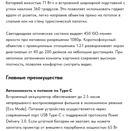
батареей емкостью 71 Вт·ч и встроенной шарнирной подставкой с
углом наклона 360 градусов. Это позволяет использовать гаджет
вдали от розеток, легко направив объектив прямо на потолок в
спальне или на стену туристической палатки.
Светодиодная оптическая система выдает 450 ISO-люмен
яркости при нативном разрешении 1080p. Короткофокусный
объектив с проекционным отношением 1.2:1 разворачивает экран
диагональю от 40 до 200 дюймов на небольших дистанциях. При
неполном затемнении комнаты картинка сохраняет высокую
плотность, позволяя комфортно смотреть видео.
Главные преимущества
Автономность и питание по Type-C
Встроенный аккумулятор обеспечивает до 2.5 часов
непрерывного воспроизведения фильмов в экономичном режиме
(Eco Mode). Питание устройства осуществляется через
современный порт USB Type-C с поддержкой протокола Power
Delivery 3.0. Если штатной батареи не хватает, вы можете
запитать проектор от внешнего пауэрбанка мощностью 65 Вт