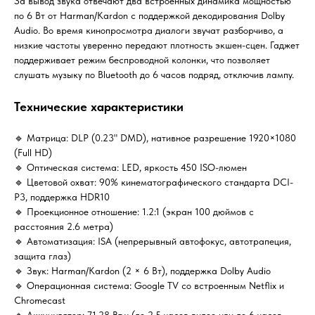
За вывод звука отвечают два встроенных динамика мощностью
по 6 Вт от Harman/Kardon с поддержкой декодирования Dolby
Audio. Во время кинопросмотра диалоги звучат разборчиво, а
низкие частоты уверенно передают плотность экшен-сцен. Гаджет
поддерживает режим беспроводной колонки, что позволяет
слушать музыку по Bluetooth до 6 часов подряд, отключив лампу.
Технические характеристики
🔹 Матрица: DLP (0.23" DMD), нативное разрешение 1920×1080
(Full HD)
🔹 Оптическая система: LED, яркость 450 ISO-люмен
🔹 Цветовой охват: 90% кинематографического стандарта DCI-
P3, поддержка HDR10
🔹 Проекционное отношение: 1.2:1 (экран 100 дюймов с
расстояния 2.6 метра)
🔹 Автоматизация: ISA (непрерывный автофокус, автотрапеция,
защита глаз)
🔹 Звук: Harman/Kardon (2 × 6 Вт), поддержка Dolby Audio
🔹 Операционная система: Google TV со встроенным Netflix и
Chromecast