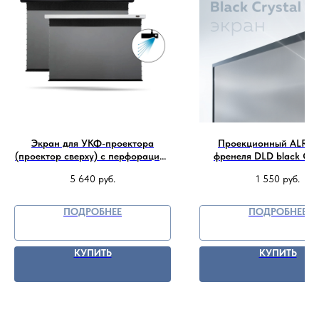
Экран для УКФ-проектора
Проекционный ALR э
(проектор сверху) с перфорацией
френеля DLD black Crys
дропа Vividstorm Pro PA 100 169
5 640
руб.
1 550
руб.
(221x125 см) - DeepBlack ALR UST
0.6
ПОДРОБНЕЕ
ПОДРОБНЕЕ
КУПИТЬ
КУПИТЬ