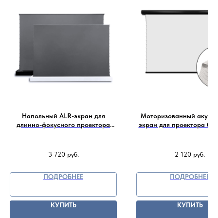
Напольный ALR-экран для
Моторизованный акусти
длинно-фокусного проектора
экран для проектора без
Vividstorm S ALR 100 169 (221x125
рамки Vividstorm White
см) - Obsidian 0.8
PW 100 169 (221x125 см
WhiteCinema Perf 1
3 720
руб.
2 120
руб.
ПОДРОБНЕЕ
ПОДРОБНЕЕ
КУПИТЬ
КУПИТЬ