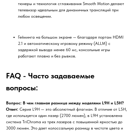
тюнеры и технология сглаживания Smooth Motion делают
телевизор идеальным для динамичных трансляций при
любом освещении.
Гейминга на большом экране — благодаря портам HDMI
2.1 и автоматическому игровому режиму (ALLM) с
задержкой вывода менее 60 мс, консольные игры
работают плавно и без рывков.
FAQ - Часто задаваемые
вопросы:
Вопрос: В чем главная разница между моделями L9H и L5H?
Ответ:
Серия L9H — это абсолютный флагман. В отличие от L5H,
где используется один лазер (2700 люмен), в L9H установлена
система TriChroma из трех лазеров с повышенной яркостью до
3000 люмен. Это дает колоссальную разницу в чистоте цвета и