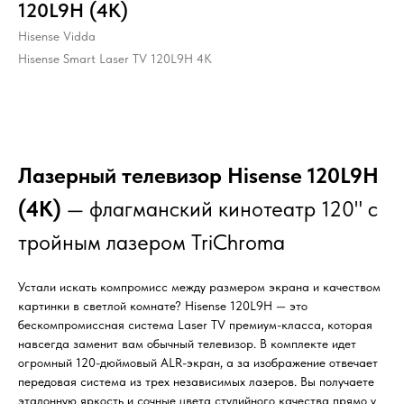
120L9H (4K)
Hisense Vidda
Hisense Smart Laser TV 120L9H 4K
КУПИТЬ
Лазерный телевизор Hisense 120L9H
(4K)
— флагманский кинотеатр 120" с
тройным лазером TriChroma
Устали искать компромисс между размером экрана и качеством
картинки в светлой комнате? Hisense 120L9H — это
бескомпромиссная система Laser TV премиум-класса, которая
навсегда заменит вам обычный телевизор. В комплекте идет
огромный 120-дюймовый ALR-экран, а за изображение отвечает
передовая система из трех независимых лазеров. Вы получаете
эталонную яркость и сочные цвета студийного качества прямо у