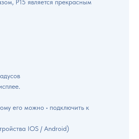
азом, P15 является прекрасным
радусов
исплее.
ому его можно • подключить к
ройства IOS / Android)