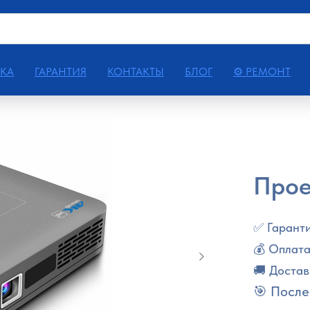
КА
ГАРАНТИЯ
КОНТАКТЫ
БЛОГ
⚙ РЕМОНТ
Прое
✅ Гаранти
💰 Оплата
🚚 Достав
🎯 После