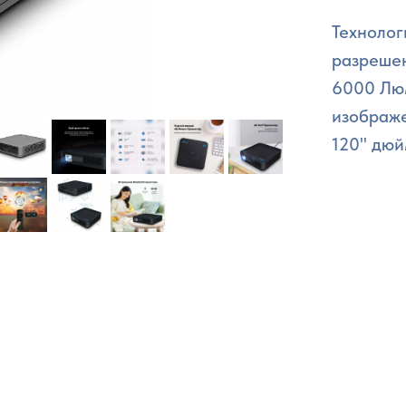
Технолог
разрешен
6000 Люм
изображе
120" дюй