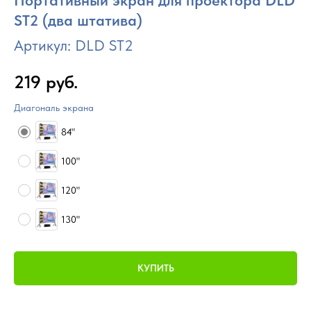
Портативный экран для проектора DLD
ST2 (два штатива)
Артикул:
DLD ST2
219
руб.
Диагональ экрана
84"
100"
120"
130"
КУПИТЬ