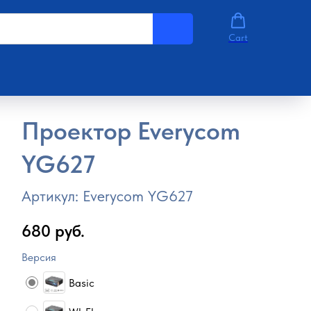
Cart
Проектор Everycom
YG627
Артикул:
Everycom YG627
680
руб.
Версия
Basic