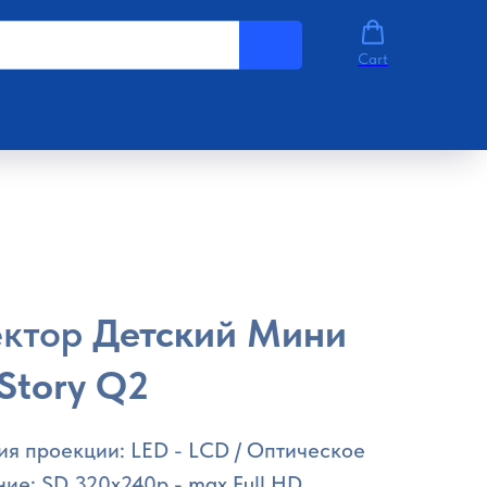
Cart
ектор
Детский Мини
 Story Q2
ия проекции: LED - LCD / Оптическое
ие: SD 320x240p - max Full HD