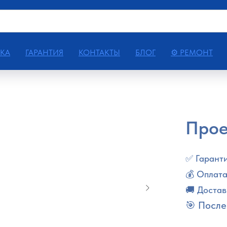
КА
ГАРАНТИЯ
КОНТАКТЫ
БЛОГ
⚙ РЕМОНТ
Прое
✅ Гаранти
💰 Оплата
🚚 Достав
🎯 После