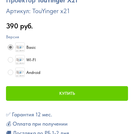
Проектор
TouYinger X21
Артикул:
TouYinger x21
390
руб.
Версия
Basic
WI-FI
Android
КУПИТЬ
✅ Гарантия 12 мес.
💰 Оплата при получении
🚚 Доставка по РБ 1-2 дня