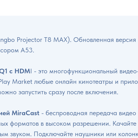
ingbo Projector T8 MAX). Обновленная верси
ссором A53.
Q1 с HDM
I - это многофункциональный виде
 Play Market любые онлайн кинотеатры и прил
можно запустить сразу после включения.
ией MiraCast
- беспроводная передача видео
ных форматов в высоком разрешении. Качайте 
ным звуком. Подключайте наушники или колонк