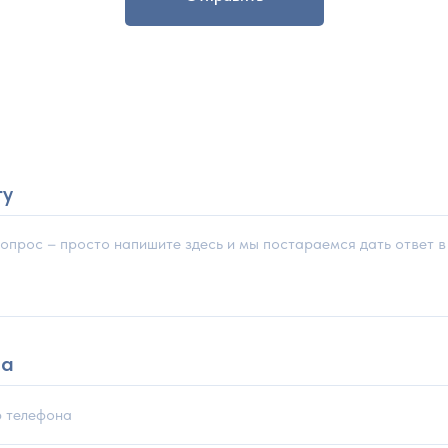
ту
на