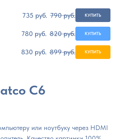
735
руб.
790
руб.
КУПИТЬ
780
руб.
820
руб.
КУПИТЬ
830
руб.
899
руб.
КУПИТЬ
atco C6
омпьютеру или ноутбуку через HDMI
опитель. Качество картинки 100%,