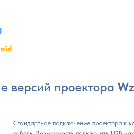
I
oid
ие версий проектора
Wz
Стандартное подключение проектора к к
кабель. Возможность подключить USB нак