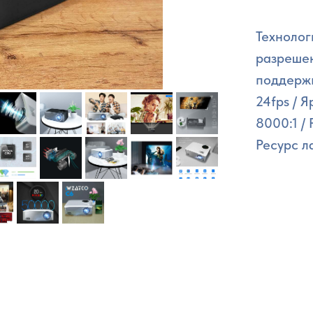
Технолог
разрешен
поддержк
24fps / 
8000:1 /
Ресурс л