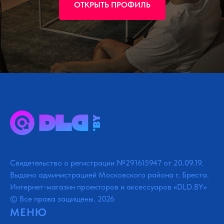
ОТКРЫТЬ ПРОФИЛЬ
Свидетельство о регистрации №291615947 от 20.09.19.
Выдано администрацией Московского района г. Бреста.
Интернет-магазин проекторов и аксессуаров «DLD.BY»
© Все права защищены. 2026
МЕНЮ