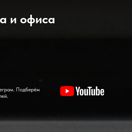
а и офиса
леграм. Подберём
лей.