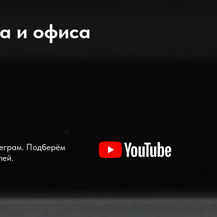
а и офиса
леграм. Подберём
лей.